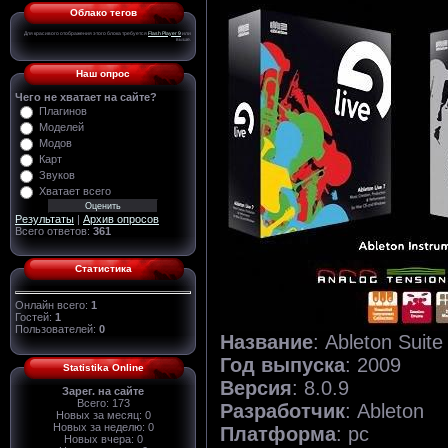
Облако тегов
Для красивого отображения этого блока требуется
Flash Player 9
или
выше.
Наш опрос
Чего не хватает на сайте?
Плагинов
Моделей
Модов
Карт
Звуков
Хватает всего
Результаты
|
Архив опросов
Всего ответов:
361
Статистика
Онлайн всего:
1
Гостей:
1
Пользователей:
0
Название
: Ableton Suit
Год выпуска
: 2009
Statistika Online
Версия
: 8.0.9
Зарег. на сайте
Всего: 173
Разработчик
: Ableton
Новых за месяц: 0
Новых за неделю: 0
Платформа
: pc
Новых вчера: 0