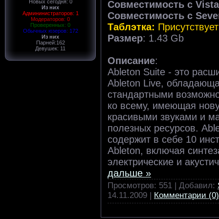
Новых сегодня: 0
Совместимость с Vista
Из них
Админинистраторов: 1
Совместимость с Seve
Модераторов: 0
Таблэтка
:
Присутствует
Проверенных: 0
Обычных юзеров: 172
Размер
: 1.43 Gb
Из них
Парней:162
Девушек: 11
Описание
:
Ableton Suite - это рас
Ableton Live, обладающ
стандартными возможно
ко всему, имеющая нову
красивыми звуками и ма
полезных ресурсов. Able
содержит в себе 10 инс
Ableton, включая синте
электрические и акусти
дальше »
Просмотров: 551 | Добавил:
14.11.2009
|
Комментарии (0)