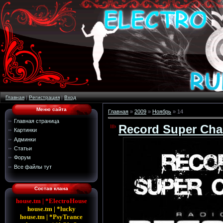
Главная
|
Регистрация
|
Вход
Меню сайта
Главная
»
2009
»
Ноябрь
»
14
Главная страница
Record Super Cha
Картинки
Админки
Статьи
Форум
Все файлы тут
Состав клана
house.tm | *ElectroHouse
house.tm | *lucky
house.tm | *PsyTrance