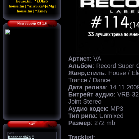
house.tm | *kOksS
house.tm | *alisS.ka>[oMg]
house.tm | *Zmey
Наш сервер CS 1.6
Артист
: VA
Альбом
: Record Super
Жанр,стиль
: House / El
Trance / Dance
Дата релиза
: 14.11.20
Битрейт аудио
: VRB-32
Joint Stereo
Аудио кодек
: MP3
Тип рипа
: Unmixed
Размер
: 272 mb
Чат
Tracklist
: