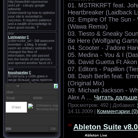
01. MSTRKRFT feat. Joh
Heartbreaker (Laidback 
02. Empire Of The Sun -
(Wawa Remix)
03. Tiesto & Sneaky Soun
Be Here (Wolfgang Gart
04. Scooter - J'adore Ha
05. Medina - You & I (Da
06. David Guetta Ft Akon
07. Editors - Papillon (T
08. Dash Berlin feat. Emm
(Original Mix)
09. Michael Jackson - Who
Alex A
...
Читать дальше
Просмотров: 492 | Добавил:
14.11.2009
|
Комментарии (0)
Ableton Suite v8.0
200