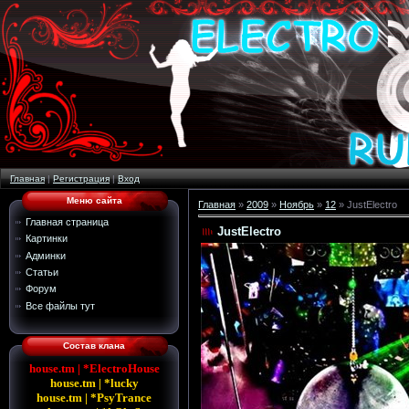
Главная
|
Регистрация
|
Вход
Меню сайта
Главная
»
2009
»
Ноябрь
»
12
» JustElectro
Главная страница
JustElectro
Картинки
Админки
Статьи
Форум
Все файлы тут
Состав клана
house.tm | *ElectroHouse
house.tm | *lucky
house.tm | *PsyTrance