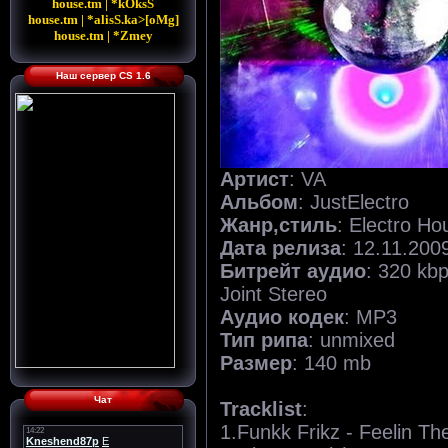
house.tm | *kOksS
house.tm | *alisS.ka>[oMg]
house.tm | *Zmey
Наш сервер CS 1.6
Артист
: VA
Альбом
: JustElectro
Жанр,стиль
: Electro H
Дата релиза
: 12.11.20
Битрейт аудио
: 320 kb
Joint Stereo
Аудио кодек
: MP3
Тип рипа
: unmixed
Размер
: 140 mb
Чат
Tracklist
:
1.Funkk Frikz - Feelin Th