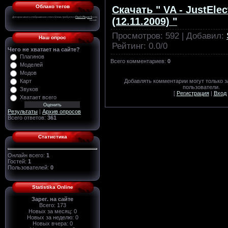
Облако тегов
Скачать " VA - JustElec
Для красивого отображения этого блока требуется
Flash Player 9
или
(12.11.2009) "
выше.
Просмотров
: 592 |
Добавил
:
Наш опрос
Рейтинг
:
0.0
/
0
Чего не хватает на сайте?
Плагинов
Всего комментариев
:
0
Моделей
Модов
Карт
Добавлять комментарии могут только 
пользователи.
Звуков
[
Регистрация
|
Вход
Хватает всего
Результаты
|
Архив опросов
Всего ответов:
361
Статистика
Онлайн всего:
1
Гостей:
1
Пользователей:
0
Statistika Online
Зарег. на сайте
Всего: 173
Новых за месяц: 0
Новых за неделю: 0
Новых вчера: 0