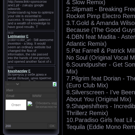
& Slow Remix)
2.Slipmatt - Breaking Fre
Rocket Pimp Electro Rem
3.T.Gold & Amanda Wilson
Because (The Good Guy
4.DBN feat Madita - Aster
Atlantic Remix)
5.Pat Farrell & Patrick Mil
No Soul (Original Vocal M
6.Soundpusher - Get Som
Mix)
7.Pilgrim feat Dorian - T
(Euro Club Mix)
8.Silverscreen - I've Bee
About You (Original Mix)
9.Shapeshifters - Incredib
Thrillerz Remix)
10.Paradiso Girls feat Lil
Tequila (Eddie Mono Rem
200