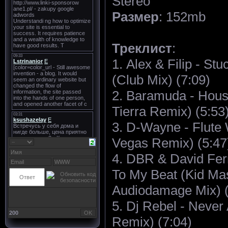
Stereo
Размер
: 152mb
Треклист
:
1. Alex & Filip - St
(Club Mix) (7:09)
2. Baramuda - House
Tierra Remix) (5:53
3. D-Wayne - Flute
Vegas Remix) (5:47
4. DBR & David Ferr
To My Beat (Kid Ma
Audiodamage Mix) (
5. Dj Rebel - Never
200
Remix) (7:04)