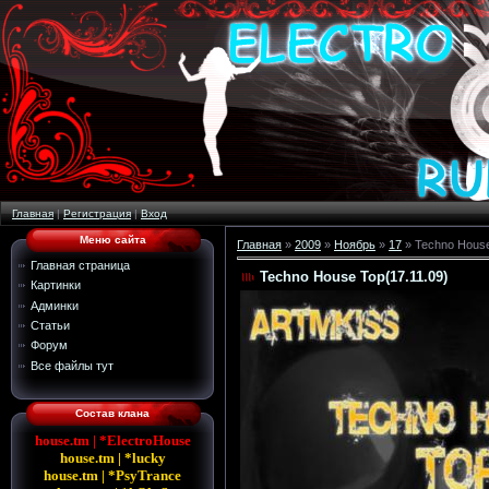
Главная
|
Регистрация
|
Вход
Меню сайта
Главная
»
2009
»
Ноябрь
»
17
» Techno House
Главная страница
Techno House Top(17.11.09)
Картинки
Админки
Статьи
Форум
Все файлы тут
Состав клана
house.tm | *ElectroHouse
house.tm | *lucky
house.tm | *PsyTrance