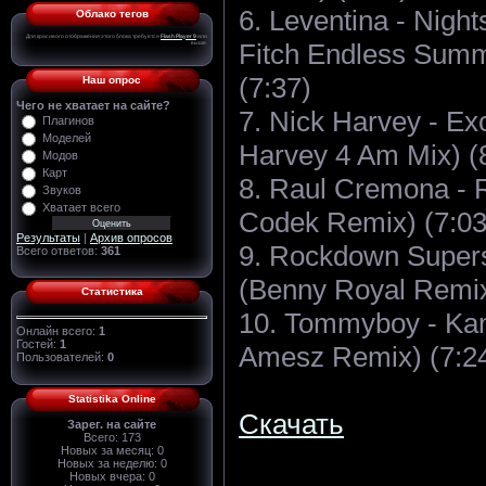
6. Leventina - Night
Облако тегов
Для красивого отображения этого блока требуется
Flash Player 9
или
Fitch Endless Sum
выше.
(7:37)
Наш опрос
Чего не хватает на сайте?
7. Nick Harvey - Ex
Плагинов
Моделей
Harvey 4 Am Mix) (
Модов
Карт
8. Raul Cremona - 
Звуков
Хватает всего
Codek Remix) (7:03
Результаты
|
Архив опросов
9. Rockdown Supers
Всего ответов:
361
(Benny Royal Remix
Статистика
10. Tommyboy - Ka
Онлайн всего:
1
Гостей:
1
Amesz Remix) (7:2
Пользователей:
0
Statistika Online
Скачать
Зарег. на сайте
Всего: 173
Новых за месяц: 0
Новых за неделю: 0
Новых вчера: 0