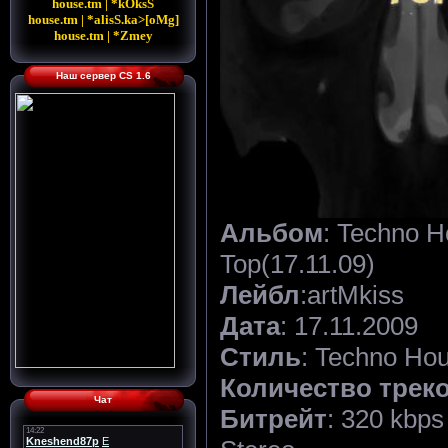
house.tm | *kOksS
house.tm | *alisS.ka>[oMg]
house.tm | *Zmey
Наш сервер CS 1.6
Альбом
: Techno 
Top(17.11.09)
Лейбл
:artMkiss
Дата
: 17.11.2009
Стиль
: Techno Ho
Количество трек
Чат
Битрейт
: 320 kbps